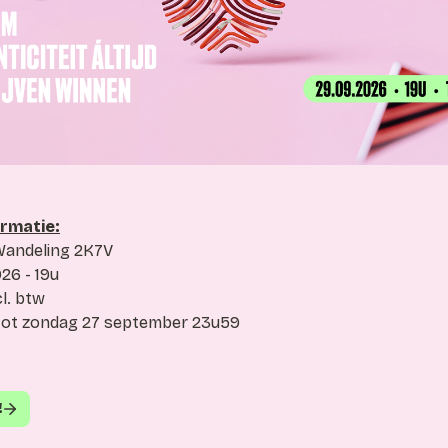
ormatie:
Wandeling 2K7V

6 - 19u

l. btw

 tot zondag 27 september 23u59
!